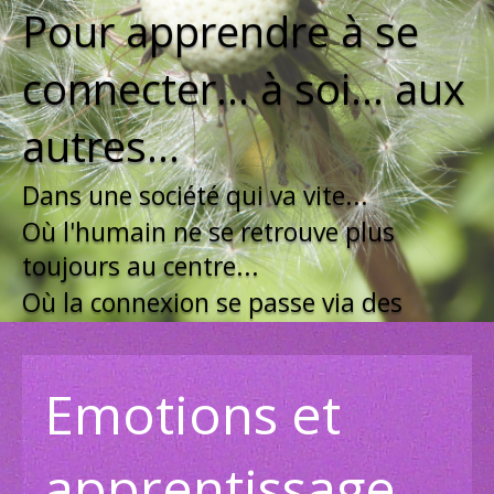
Pour apprendre à se
connecter... à soi... aux
autres...
Dans une société qui va vite...
Où l'humain ne se retrouve plus
toujours au centre...
Où la connexion se passe via des
outils technologiques...
Emotions et
apprentissage